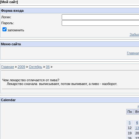
[
Мой сайт
]
Форма входа
Логин:
Пароль:
запомнить
Забыл
Меню сайта
Главна
Главная
»
2009
»
Октябрь
»
06
»
Чем лекарство отличается от пива?
Лекарство сначала выписывают, потом выпивают, а пиво - наоборот.
Calendar
Пн
Вт
5
6
12
13
19
20
26
27