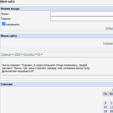
[
Мой сайт
]
Форма входа
Логин:
Пароль:
запомнить
Забыл
Меню сайта
Главна
Главная
»
2009
»
Октябрь
»
05
»
Чукча говорит: "Однако, в горах большая птица появилась, людей
таскает! Чукча три раза стрелял, прежде чем человека выпустила.
Дельтаплан называется!"
Calendar
Пн
Вт
5
6
12
13
19
20