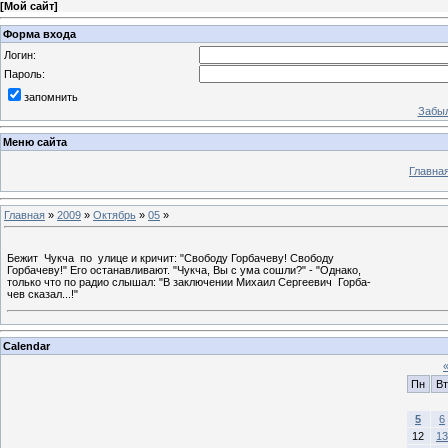
[
Мой сайт
]
Форма входа
Логин:
Пароль:
запомнить
Забыл
Меню сайта
Главна
Главная
»
2009
»
Октябрь
»
05
»
Бежит Чукча по улице и кричит: "Свободу Горбачеву! Свободу
Горбачеву!" Его останавливают. "Чукча, Вы с ума сошли?" - "Однако,
только что по радио слышал: "В заключении Михаил Сергеевич Горба-
чев сказал...!"
Calendar
Пн
Вт
5
6
12
13