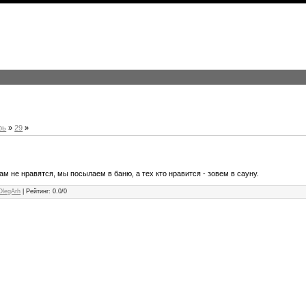
рь
»
29
»
ам не нравятся, мы посылаем в баню, а тех кто нравится - зовем в сауну.
OlegArh
|
Рейтинг
:
0.0
/
0