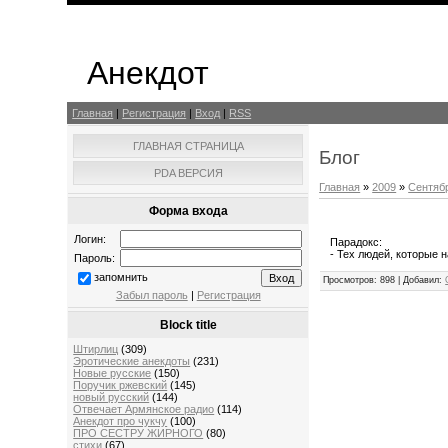
Анекдот
Главная
|
Регистрация
|
Вход
|
RSS
ГЛАВНАЯ СТРАНИЦА
Блог
PDA ВЕРСИЯ
Главная
»
2009
»
Сентяб
Форма входа
Логин:
Парадокс:
- Тех людей, которые н
Пароль:
запомнить
Просмотров
: 898 |
Добавил
:
Забыл пароль
|
Регистрация
Block title
Штирлиц
(309)
Эротические анекдоты
(231)
Новые русские
(150)
Поручик ржевский
(145)
новый русский
(144)
Отвечает Aрмянское радио
(114)
Анекдот про чукчу
(100)
ПРО СЕСТРУ ЖИРНОГО
(80)
стихи
(67)