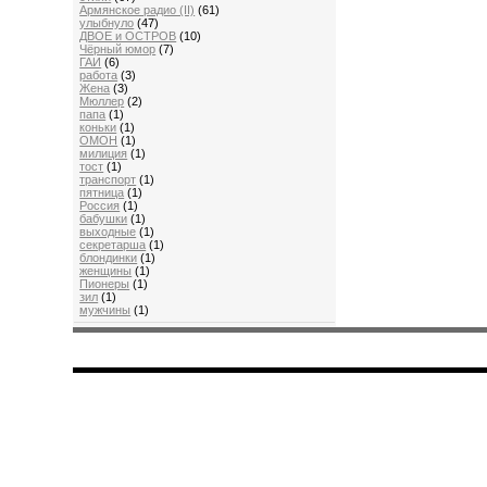
Aрмянскоe радио (II)
(61)
улыбнуло
(47)
ДВОЕ и ОСТРОВ
(10)
Чёрный юмор
(7)
ГАИ
(6)
работа
(3)
Жена
(3)
Мюллер
(2)
папа
(1)
коньки
(1)
ОМОН
(1)
милиция
(1)
тост
(1)
транспорт
(1)
пятница
(1)
Россия
(1)
бабушки
(1)
выходные
(1)
секретарша
(1)
блондинки
(1)
женщины
(1)
Пионеры
(1)
зил
(1)
мужчины
(1)