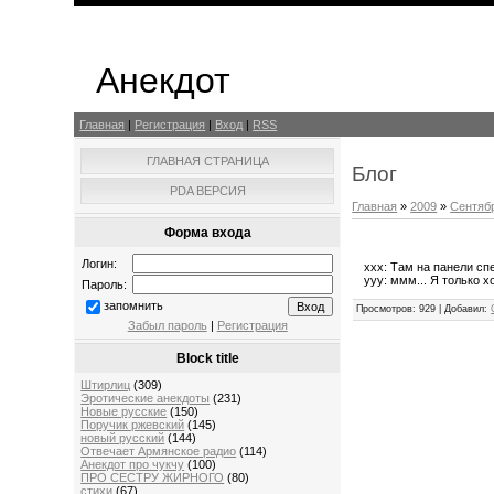
Анекдот
Главная
|
Регистрация
|
Вход
|
RSS
ГЛАВНАЯ СТРАНИЦА
Блог
PDA ВЕРСИЯ
Главная
»
2009
»
Сентяб
Форма входа
Логин:
xxx: Там на панели сп
yyy: ммм... Я только 
Пароль:
запомнить
Просмотров
: 929 |
Добавил
:
Забыл пароль
|
Регистрация
Block title
Штирлиц
(309)
Эротические анекдоты
(231)
Новые русские
(150)
Поручик ржевский
(145)
новый русский
(144)
Отвечает Aрмянское радио
(114)
Анекдот про чукчу
(100)
ПРО СЕСТРУ ЖИРНОГО
(80)
стихи
(67)