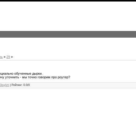
рь
»
29
»
ециально обученные дырки.
хочу уточнить - мы точно говорим про роутер?
OlegArh
|
Рейтинг
:
0.0
/
0