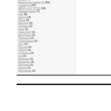
Aрмянскоe радио (II)
(61)
улыбнуло
(47)
ДВОЕ и ОСТРОВ
(10)
Чёрный юмор
(7)
ГАИ
(6)
работа
(3)
Жена
(3)
Мюллер
(2)
пятница
(1)
папа
(1)
транспорт
(1)
выходные
(1)
Пионеры
(1)
секретарша
(1)
тост
(1)
Россия
(1)
ОМОН
(1)
мужчины
(1)
зил
(1)
милиция
(1)
женщины
(1)
бабушки
(1)
коньки
(1)
блондинки
(1)