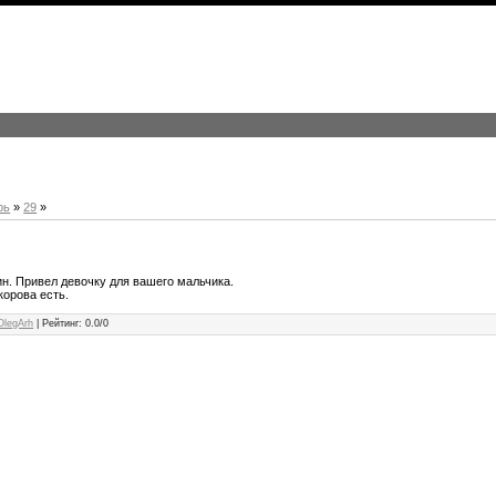
рь
»
29
»
кин. Привел девочку для вашего мальчика.
 корова есть.
OlegArh
|
Рейтинг
:
0.0
/
0