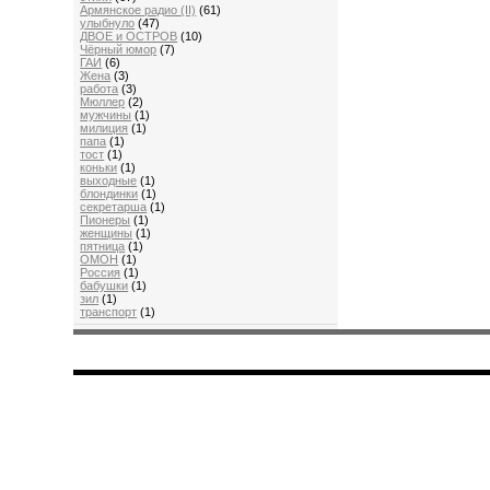
Aрмянскоe радио (II)
(61)
улыбнуло
(47)
ДВОЕ и ОСТРОВ
(10)
Чёрный юмор
(7)
ГАИ
(6)
Жена
(3)
работа
(3)
Мюллер
(2)
мужчины
(1)
милиция
(1)
папа
(1)
тост
(1)
коньки
(1)
выходные
(1)
блондинки
(1)
секретарша
(1)
Пионеры
(1)
женщины
(1)
пятница
(1)
ОМОН
(1)
Россия
(1)
бабушки
(1)
зил
(1)
транспорт
(1)