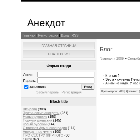
Анекдот
Главная
|
Регистрация
|
Вход
|
RSS
ГЛАВНАЯ СТРАНИЦА
Блог
PDA ВЕРСИЯ
Главная
»
2009
»
Сентяб
Форма входа
Логин:
- Кто там?
- Это я - сутенер Печ
Пароль:
- А нам не надо. У нас
запомнить
Просмотров
: 908 |
Добавил
:
Забыл пароль
|
Регистрация
Block title
Штирлиц
(309)
Эротические анекдоты
(231)
Новые русские
(150)
Поручик ржевский
(145)
новый русский
(144)
Отвечает Aрмянское радио
(114)
Анекдот про чукчу
(100)
ПРО СЕСТРУ ЖИРНОГО
(80)
стихи
(67)