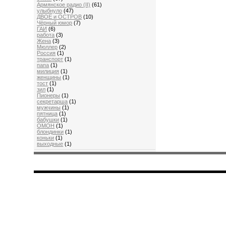
Aрмянскоe радио (II)
(61)
улыбнуло
(47)
ДВОЕ и ОСТРОВ
(10)
Чёрный юмор
(7)
ГАИ
(6)
работа
(3)
Жена
(3)
Мюллер
(2)
Россия
(1)
транспорт
(1)
папа
(1)
милиция
(1)
женщины
(1)
тост
(1)
зил
(1)
Пионеры
(1)
секретарша
(1)
мужчины
(1)
пятница
(1)
бабушки
(1)
ОМОН
(1)
блондинки
(1)
коньки
(1)
выходные
(1)