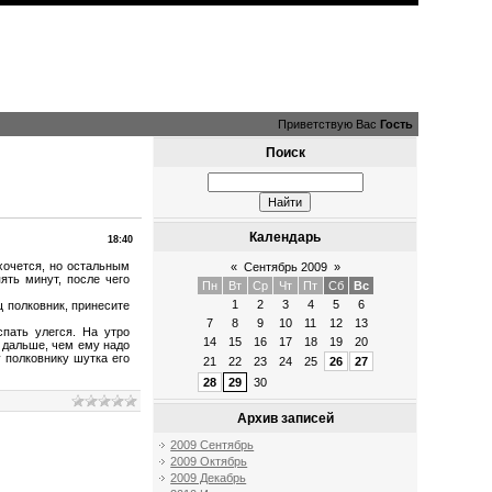
Приветствую Вас
Гость
Поиск
Календарь
18:40
хочется, но остальным
«
Сентябрь 2009
»
ять минут, после чего
Пн
Вт
Ср
Чт
Пт
Сб
Вс
1
2
3
4
5
6
щ полковник, принесите
7
8
9
10
11
12
13
пать улегся. На утро
14
15
16
17
18
19
20
ь дальше, чем ему надо
у полковнику шутка его
21
22
23
24
25
26
27
28
29
30
Архив записей
2009 Сентябрь
2009 Октябрь
2009 Декабрь