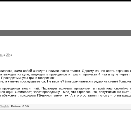
рь
»
29
»
человека, само собой анекдоты политические травят. Одному из них спать страшно 
он выходит из купе, подходит к проводнице и просит принести 4 чая в купе через п
 Проходит минуты три, и говорит он:
те, а купе-то прослушивается. Не верите? (поворачивается к радио на стене) Товари
и проводница вносит чай. Пасажиры офигели, примолкли, и герой наш спокойно с
е он один. Офигевает, зовет проводницу - мол, что стряслось-то, попутчикам же ехат
 объясняет: приходили ГБ-шники, увели тех. А этого оставили, потому что товарищ
OlegArh
|
Рейтинг
:
0.0
/
0