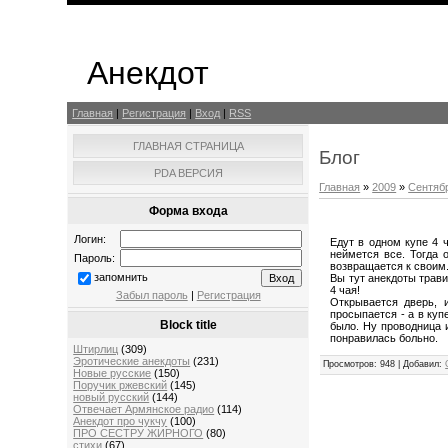
Анекдот
Главная
|
Регистрация
|
Вход
|
RSS
ГЛАВНАЯ СТРАНИЦА
Блог
PDA ВЕРСИЯ
Главная
»
2009
»
Сентяб
Форма входа
Логин:
Едут в одном купе 4 
неймется все. Тогда 
Пароль:
возвращается к своим.
запомнить
Вы тут анекдоты трави
4 чая!
Забыл пароль
|
Регистрация
Открывается дверь, 
просыпается - а в куп
Block title
было. Ну проводница и
понравилась больно.
Штирлиц
(309)
Эротические анекдоты
(231)
Просмотров
: 948 |
Добавил
:
Новые русские
(150)
Поручик ржевский
(145)
новый русский
(144)
Отвечает Aрмянское радио
(114)
Анекдот про чукчу
(100)
ПРО СЕСТРУ ЖИРНОГО
(80)
стихи
(67)