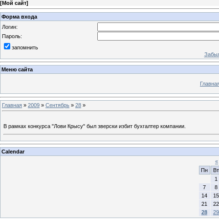
[
Мой сайт
]
Форма входа
Логин:
Пароль:
запомнить
Забыл
Меню сайта
Главна
Главная
»
2009
»
Сентябрь
»
28
»
В рамках конкурса "Лови Крысу" был зверски избит бухгалтер компании.
Calendar
«
Пн
Вт
1
7
8
14
15
21
22
28
29