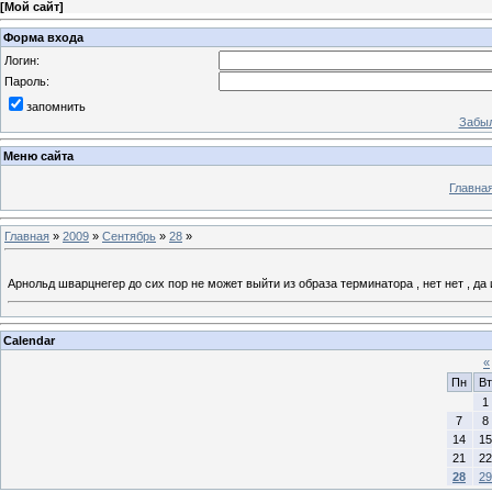
[
Мой сайт
]
Форма входа
Логин:
Пароль:
запомнить
Забыл
Меню сайта
Главна
Главная
»
2009
»
Сентябрь
»
28
»
Арнольд шварцнегер до сих пор не может выйти из образа терминатора , нет нет , да 
Calendar
«
Пн
Вт
1
7
8
14
15
21
22
28
29