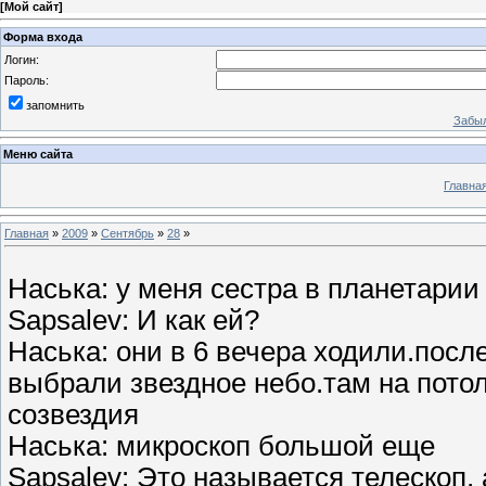
[
Мой сайт
]
Форма входа
Логин:
Пароль:
запомнить
Забыл
Меню сайта
Главна
Главная
»
2009
»
Сентябрь
»
28
»
Наська: у меня сестра в планетарии
Sapsalev: И как ей?
Наська: они в 6 вечера ходили.посл
выбрали звездное небо.там на пото
созвездия
Наська: микроскоп большой еще
Sapsalev: Это называется телескоп, 