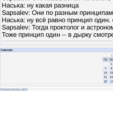
Наська: ну какая разница
Sapsalev: Они по разным принципам
Наська: ну всё равно принцип один.
Sapsalev: Тогда проктолог и астрон
Тоже принцип один -- в дырку смотре
Calendar
«
Пн
Вт
1
7
8
14
15
21
22
28
29
Полная версия сайта