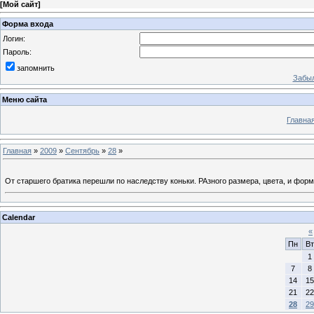
[
Мой сайт
]
Форма входа
Логин:
Пароль:
запомнить
Забыл
Меню сайта
Главна
Главная
»
2009
»
Сентябрь
»
28
»
От старшего братика перешли по наследству коньки. РАзного размера, цвета, и формы 
Calendar
«
Пн
Вт
1
7
8
14
15
21
22
28
29