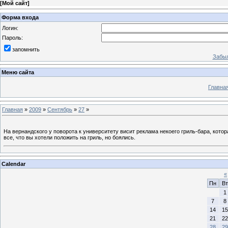
[
Мой сайт
]
Форма входа
Логин:
Пароль:
запомнить
Забыл
Меню сайта
Главна
Главная
»
2009
»
Сентябрь
»
27
»
На вернандского у поворота к университету висит реклама некоего гриль-бара, котора
все, что вы хотели положить на гриль, но боялись.
Calendar
«
Пн
Вт
1
7
8
14
15
21
22
28
29